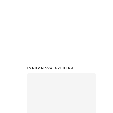
KOREŠPONDENČNÁ
ADRESA
doc. MUDr. Ľuboš Drgoňa, CSc.
Lymfómová skupina Slovenska
Klenová 1
833 10 Bratislava
Slovenská republika
info.lysk@gmail.com
LYMFÓMOVÁ SKUPINA