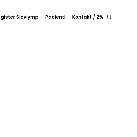
gister Slovlymp
Pacienti
Kontakt / 2%
VENSKA
čba
ov.