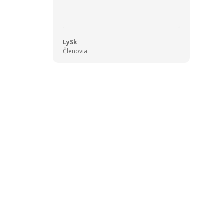
LySk
Členovia
ola
ženie
a