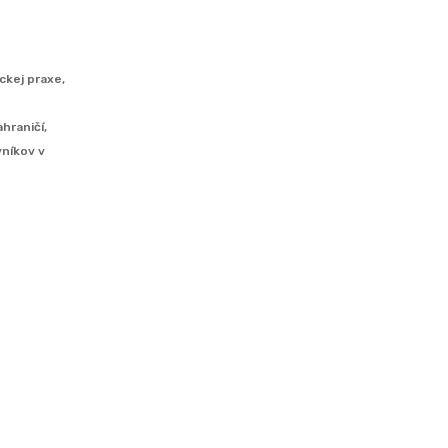
ckej praxe,
hraničí,
níkov v