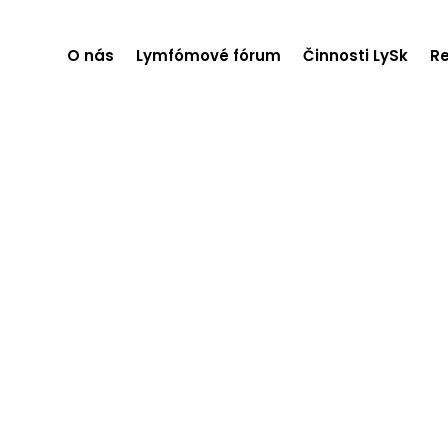
O nás
Lymfómové fórum
Činnosti LySk
Re
MOVÁ SKUPINA SLO
skum. Diagnostika. Lie
ofesionálne interdisciplinárne združenie odborník