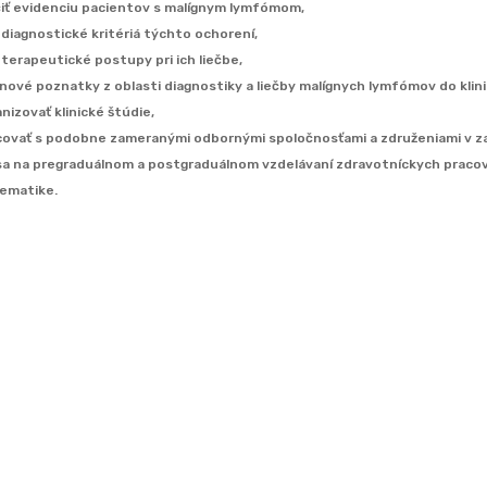
iť evidenciu pacientov s malígnym lymfómom,
 diagnostické kritériá týchto ochorení,
 terapeutické postupy pri ich liečbe,
nové poznatky z oblasti diagnostiky a liečby malígnych lymfómov do klini
nizovať klinické štúdie,
covať s podobne zameranými odbornými spoločnosťami a združeniami v za
 sa na pregraduálnom a postgraduálnom vzdelávaní zdravotníckych pracov
lematike.