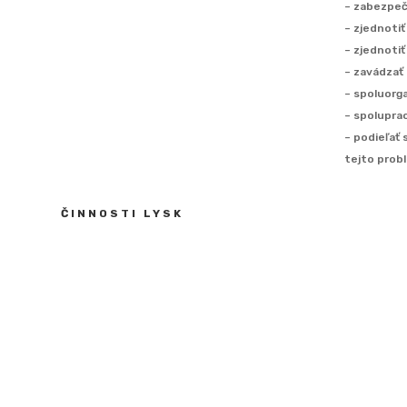
z príjmov zo závislej činnosti na účely
– zabezpeč
vyhlásenia o poukázaní sumy do výšky
– zjednotiť
2 % alebo 3 %
– zjednotiť
Tlačivo:
Potvrdenie o zdaniteľných
– zavádzať 
príjmoch FO
– spoluorga
Tlačivo:
Vyhlásenie o poukázaní
– spolupra
podielu zaplatenej dane z príjmov FO
– podieľať
tejto prob
ČINNOSTI LYSK