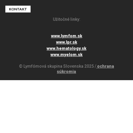
KONTAKT
Užitočné linky:
www.lymfom.sk
www.lpr.sk
www.hematology.sk
www.myelom.sk
© Lymfómová skupina Slovenska 2025 /
ochrana
súkromia