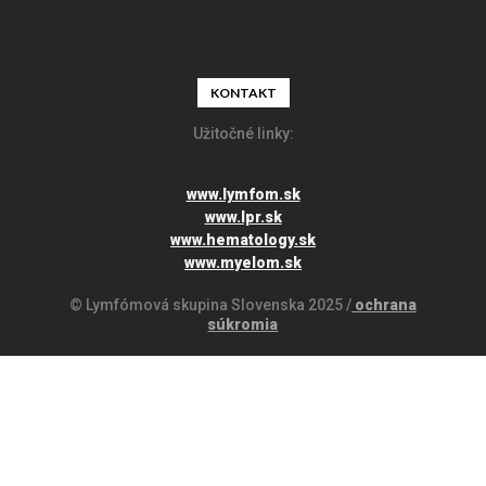
KONTAKT
Užitočné linky:
www.lymfom.sk
www.lpr.sk
www.hematology.sk
www.myelom.sk
© Lymfómová skupina Slovenska 2025 /
ochrana
súkromia