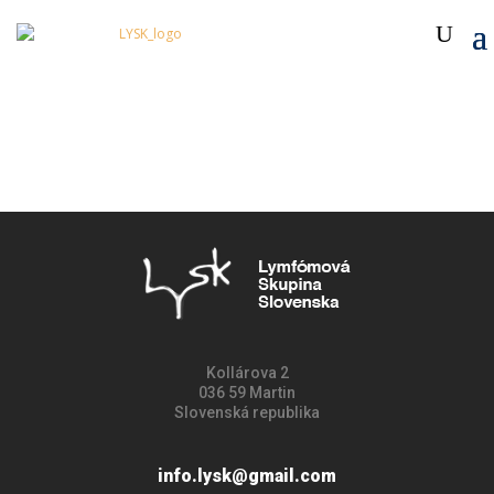
Kollárova 2
036 59 Martin
Slovenská republika
info.lysk@gmail.com